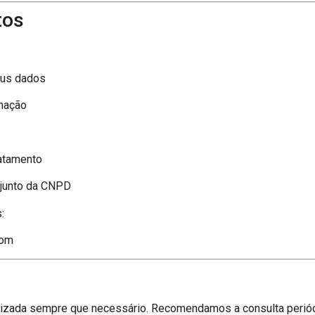
tos
eus dados
inação
ratamento
 junto da CNPD
:
com
alizada sempre que necessário. Recomendamos a consulta periód