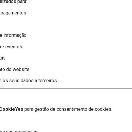
lizados para:
e pagamentos
e informação
re eventos
ais
nto do website
s seus dados a terceiros.
CookieYes
para gestão de consentimento de cookies.
kies não essenciais