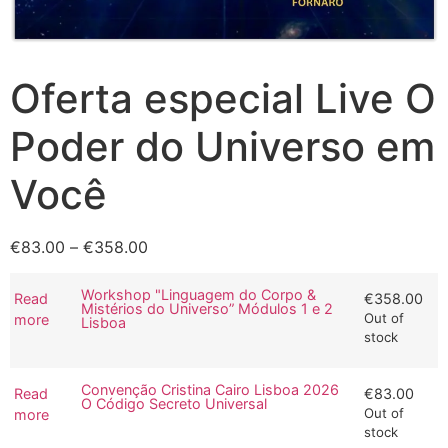
Oferta especial Live O
Poder do Universo em
Você
€
83.00
–
€
358.00
Workshop "Linguagem do Corpo &
Read
€
358.00
Mistérios do Universo” Módulos 1 e 2
Out of
more
Lisboa
stock
Convenção Cristina Cairo Lisboa 2026
Read
€
83.00
O Código Secreto Universal
Out of
more
stock