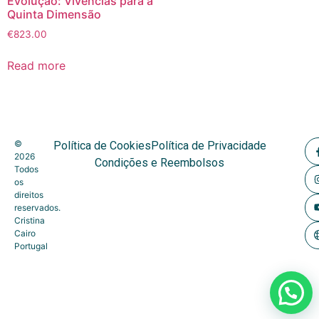
Evolução: Vivências para a
Quinta Dimensão
€
823.00
Read more
©
Política de Cookies
Política de Privacidade
2026
Condições e Reembolsos
Todos
os
direitos
reservados.
Cristina
Cairo
Portugal