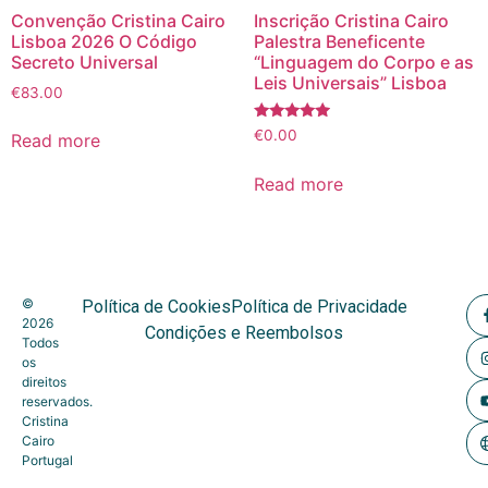
Convenção Cristina Cairo
Inscrição Cristina Cairo
Lisboa 2026 O Código
Palestra Beneficente
Secreto Universal
“Linguagem do Corpo e as
Leis Universais” Lisboa
€
83.00
Rated
€
0.00
Read more
4.75
out of 5
Read more
©
Política de Cookies
Política de Privacidade
2026
Condições e Reembolsos
Todos
os
direitos
reservados.
Cristina
Cairo
Portugal