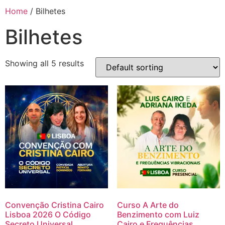
Home
/ Bilhetes
Bilhetes
Showing all 5 results
Convenção Cristina Cairo
Curso A Arte do
Lisboa 2026 O Código
Benzimento com Luiz
Secreto Universal
Cairo e Frequências