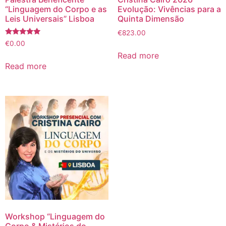
“Linguagem do Corpo e as
Evolução: Vivências para a
Leis Universais” Lisboa
Quinta Dimensão
€
823.00
Rated
€
0.00
4.75
Read more
out of 5
Read more
Workshop “Linguagem do
Corpo & Mistérios do