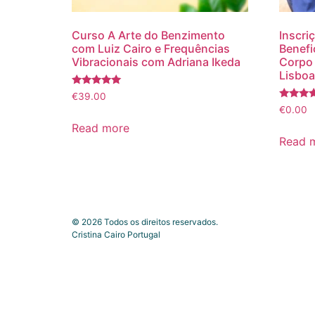
Curso A Arte do Benzimento
Inscri
com Luiz Cairo e Frequências
Benefi
Vibracionais com Adriana Ikeda
Corpo 
Lisboa
Rated
€
39.00
5.00
Rated
€
0.00
out of 5
4.75
out of 5
Read more
Read 
©
2026
Todos os direitos reservados.
Cristina Cairo Portugal